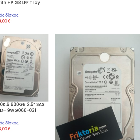
ith HP G8 LFF Tray
ός δίσκος
8,00
€
0K.6 600GB 2.5″ SAS
HDD– 9WG066-031
ός δίσκος
5,00
€