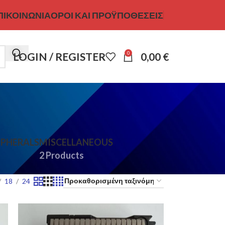
ΠΙΚΟΙΝΩΝΊΑ
ΌΡΟΙ ΚΑΙ ΠΡΟΫΠΟΘΈΣΕΙΣ
0
LOGIN / REGISTER
0,00
€
IPHERALS
MISCELLANEOUS
2 Products
18
24