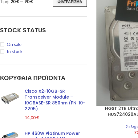
Τιμή:
20 €
—
90 €
ΦΙΛΤΡΆΡΙΣΜΑ
STOCK STATUS
On sale
In stock
ΚΟΡΥΦΑΙΑ ΠΡΟΪΌΝΤΑ
Cisco X2-10GB-SR
Transceiver Module –
10GBASE-SR 850nm (PN: 10-
HGST 2TB Ultra
2205)
HUS724020AL
14,00
€
Σκληρ
7
HP 460W Platinum Power