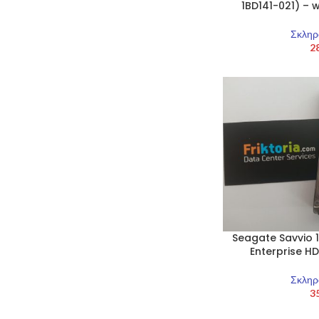
1BD141-021) – w
Σκληρ
2
Seagate Savvio 1
Enterprise 
Σκληρ
3