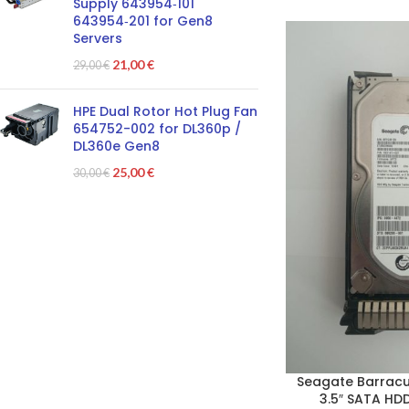
Supply 643954‑101
643954‑201 for Gen8
Servers
21,00
€
29,00
€
HPE Dual Rotor Hot Plug Fan
654752-002 for DL360p /
DL360e Gen8
25,00
€
30,00
€
Seagate Barrac
3.5″ SATA HD