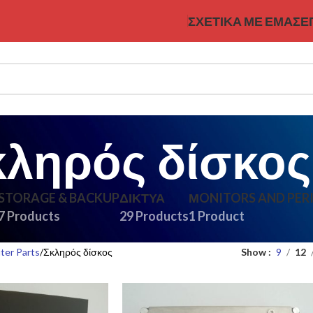
ΣΧΕΤΙΚΆ ΜΕ ΕΜΆΣ
Ε
κληρός δίσκος
STORAGE & BACKUP
ΔΊΚΤΥΑ
ΜONITORS AND PER
7 Products
29 Products
1 Product
er Parts
Σκληρός δίσκος
Show
9
12